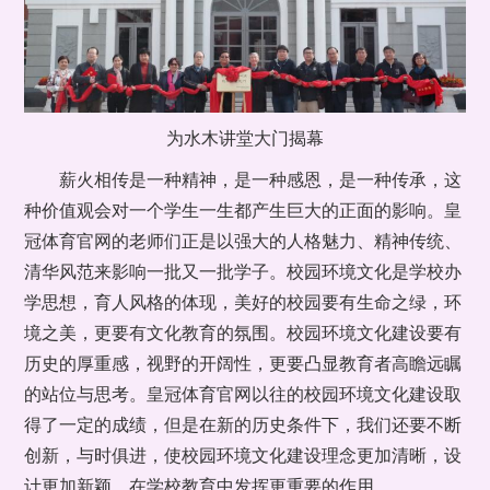
为水木讲堂大门揭幕
薪火相传是一种精神，是一种感恩，是一种传承，这
种价值观会对一个学生一生都产生巨大的正面的影响。皇
冠体育官网的老师们正是以强大的人格魅力、精神传统、
清华风范来影响一批又一批学子。校园环境文化是学校办
学思想，育人风格的体现，美好的校园要有生命之绿，环
境之美，更要有文化教育的氛围。校园环境文化建设要有
历史的厚重感，视野的开阔性，更要凸显教育者高瞻远瞩
的站位与思考。皇冠体育官网以往的校园环境文化建设取
得了一定的成绩，但是在新的历史条件下，我们还要不断
创新，与时俱进，使校园环境文化建设理念更加清晰，设
计更加新颖，在学校教育中发挥更重要的作用。