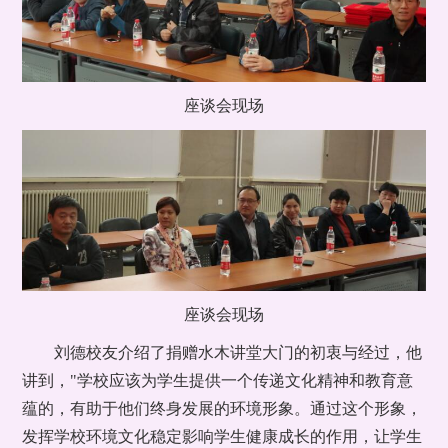
座谈会现场
座谈会现场
刘德校友介绍了捐赠水木讲堂大门的初衷与经过，他
讲到，"学校应该为学生提供一个传递文化精神和教育意
蕴的，有助于他们终身发展的环境形象。通过这个形象，
发挥学校环境文化稳定影响学生健康成长的作用，让学生