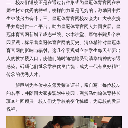
二、校友们返校正是在通过各种形式为皇冠体育官网在校
师生树立优秀的榜样，榜样的力量是无穷的，激励附中师
生继续努力奋斗；三、皇冠体育官网校友会为广大校友携
手并肩提供一个平台，助力皇冠体育官网人共同发展。皇
冠体育官网新增了成志书院、水木讲堂、厚德书院几个校
园景观，标示着皇冠体育官网的历史、清华精神对皇冠体
育官网的影响与辐射。这几个景观树立在学生每天都要出
入的教学楼入口，使他们随时随地地受到清华精神的渗透
感染。砥砺他们继承学校优良传统，成为一代有良好精神
传承的优秀人才。
解巨钊为各位校友颁发荣誉证书，亲自写上每位校友
的名字，并陪同大家参观附中校园，观赏马约翰体育特长
班30年回顾展，校友们为学校的变化惊叹，为母校的发展
祝福。