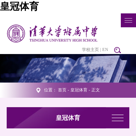
皇冠体育
学校主页
|
EN
位置：
首页
-
皇冠体育
- 正文
皇冠体育