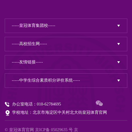
办公室电话：010-62784695
学校地址：北京市海淀区中关村北大街皇冠体育官网
© 皇冠体育官网
京ICP备 05029635 号
京