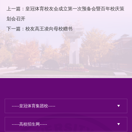
上一篇：皇冠体育校友会成立第一次预备会暨百年校庆策
划会召开
下一篇：校友高王凌向母校赠书