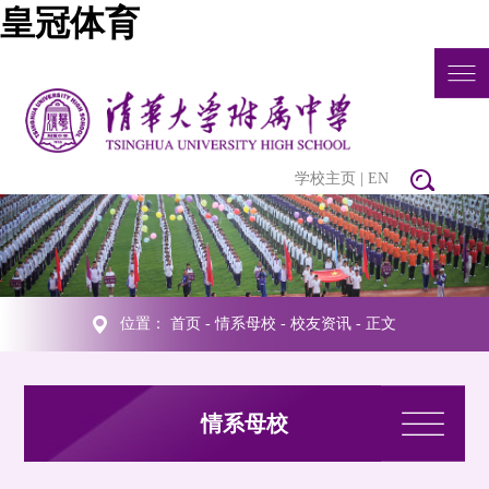
皇冠体育
学校主页
|
EN
位置：
首页
-
情系母校
-
校友资讯
- 正文
情系母校