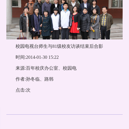
校园电视台师生与81级校友访谈结束后合影
时间:2014-01-30 15:22
来源:百年校庆办公室、校园电
作者:孙冬临、路韩
点击:次