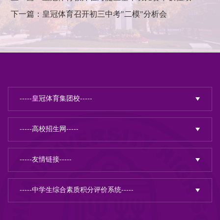
下一篇：皇冠体育召开初三中考"二模"分析会