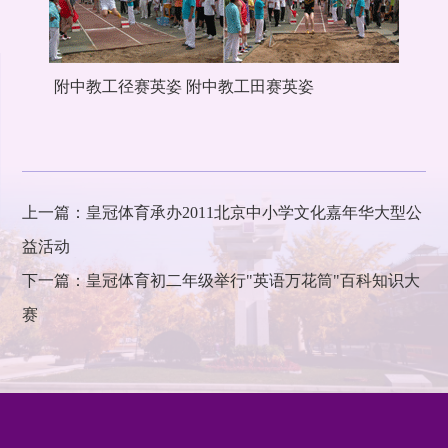
附中教工径赛英姿 附中教工田赛英姿
上一篇：皇冠体育承办2011北京中小学文化嘉年华大型公
益活动
下一篇：皇冠体育初二年级举行"英语万花筒"百科知识大
赛