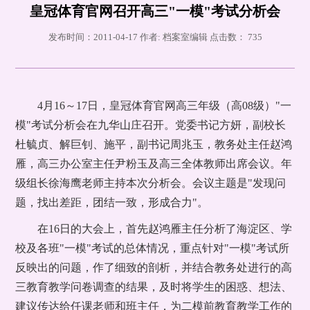
皇冠体育官网召开高三"一模"考试分析会
发布时间：2011-04-17 作者: 档案室编辑 点击数：
735
4月16～17日，皇冠体育官网高三年级（高08级）"一
模"考试分析会在九华山庄召开。党委书记方妍，副校长
杜毓贞、解巨钊、施平，副书记周兆玉，教务处主任赵鸿
雁，高三办公室主任尹粉玉及高三全体教师出席会议。年
级组长徐海鹰老师主持本次分析会。会议主题是"发现问
题，找出差距，团结一致，形成合力"。
在16日的大会上，首先赵鸿雁主任分析了海淀区、学
校及各班"一模"考试的总体情况，重点针对"一模"考试所
反映出的问题，作了细致的剖析，并结合教务处进行的高
三教育教学问卷调查的结果，及时将学生的困惑、想法、
建议传达给任课老师和班主任，为二模前教育教学工作的