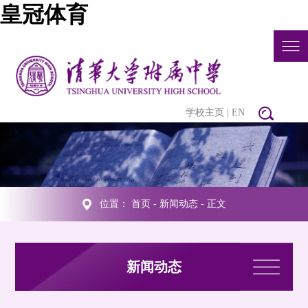
皇冠体育
学校主页
|
EN
位置：
首页
-
新闻动态
- 正文
新闻动态