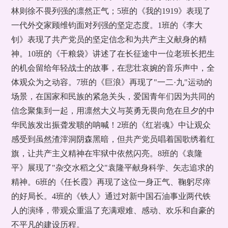
林则徐不畏列强的凛然正气；5班的《我的1919》表现了
一代外交家顾维钧面对列强的坚定态度。1班的《李大
钊》表现了共产党员的坚定信念和为共产主义献身的精
神。10班的《干粮袋》讲述了在长征途中一位老班长把生
的机会留给年轻战士的故事，在悲壮哀婉的音乐声中，全
体观众为之动容。7班的《巨浪》再现了"一二·九"运动的
场景，在国家和民族的紧急关头，爱国青年们因为共同的
信念聚集到一起，用凛然大义与英勇无畏向危在旦夕的中
华民族发出振聋发聩的呐喊！2班的《红岩魂》中让观众
感受到虽然渣滓洞阴森黑暗，但共产党员唱着国歌绣着红
旗，让共产主义精神在牢狱中依然闪亮。8班的《袁隆
平》展现了"杂交水稻之父"袁隆平献身科学、矢志追求的
精神。6班的《任长霞》再现了这位一身正气、鞠躬尽瘁
的好局长。4班的《铁人》通过对新中国石油事业两代铁
人的演绎，带观众重温了充满艰难、感动、欢乐和自豪的
不平凡的建设历程。