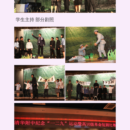
学生主持 部分剧照