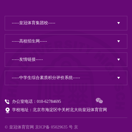
办公室电话：010-62784695
学校地址：北京市海淀区中关村北大街皇冠体育官网
© 皇冠体育官网
京ICP备 05029635 号
京