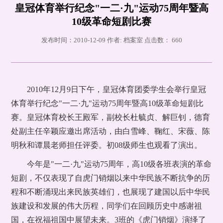
皇冠体育举行纪念"一二·九"运动75周年暨高
10级革命短剧比赛
发布时间：2010-12-09 作者: 档案室 点击数：
660
2010年12月9日下午，皇冠体育团委学生会举行皇冠
体育举行纪念"一二·九"运动75周年暨高10级革命短剧比
赛。皇冠体育校长王殿军，副校长杜毓贞、解巨钊，德育
处副主任辛颖应邀出席活动，由白雪峰、鞠红、宋薇、陈
明秋和谭晨老师担任评委。初08级师生也观看了演出。
今年是"一二·九"运动75周年，高10级各班表演的革命
短剧，不仅表现了自虎门销烟以来中华民族不断抗争的历
程和不断涌现出来民族英雄们，也展现了建国以后中华民
族建设和发展的伟大历程，同学们在回顾历史中感谢祖
国，在祝福祖国中展望未来。3班的《虎门销烟》演绎了