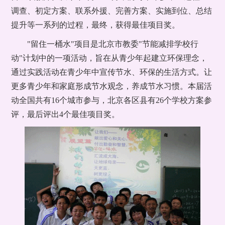
调查、初定方案、联系外援、完善方案、实施到位、总结
提升等一系列的过程，最终，获得最佳项目奖。
"留住一桶水"项目是北京市教委"节能减排学校行
动"计划中的一项活动，旨在从青少年起建立环保理念，
通过实践活动在青少年中宣传节水、环保的生活方式。让
更多青少年和家庭形成节水观念，养成节水习惯。本届活
动全国共有16个城市参与，北京各区县有26个学校方案参
评，最后评出4个最佳项目奖。