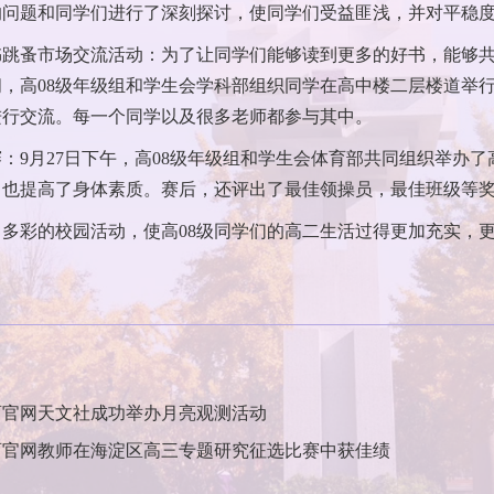
的问题和同学们进行了深刻探讨，使同学们受益匪浅，并对平稳
跳蚤市场交流活动：为了让同学们能够读到更多的好书，能够共
间，高08级年级组和学生会学科部组织同学在高中楼二层楼道举
进行交流。每一个同学以及很多老师都参与其中。
：9月27日下午，高08级年级组和学生会体育部共同组织举办
，也提高了身体素质。赛后，还评出了最佳领操员，最佳班级等
多彩的校园活动，使高08级同学们的高二生活过得更加充实，
育官网天文社成功举办月亮观测活动
育官网教师在海淀区高三专题研究征选比赛中获佳绩