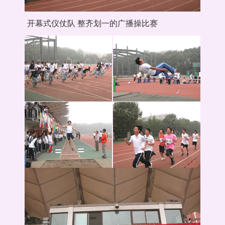
开幕式仪仗队 整齐划一的广播操比赛