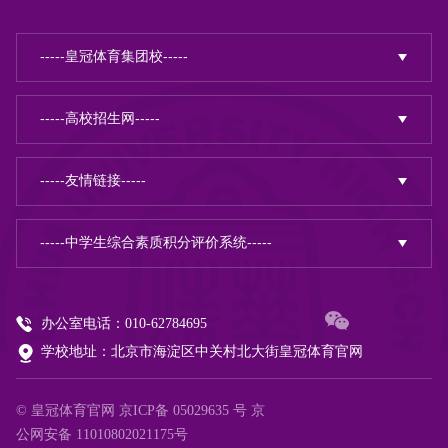
办公室电话：010-62784695
学校地址：北京市海淀区中关村北大街皇冠体育官网
© 皇冠体育官网
京ICP备 05029635 号
京
公网安备 11010802021175号