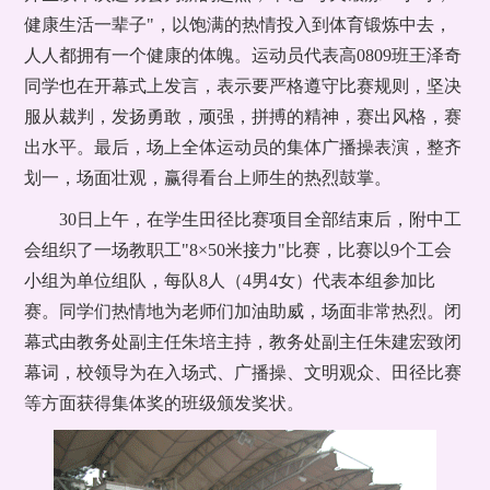
健康生活一辈子"，以饱满的热情投入到体育锻炼中去，
人人都拥有一个健康的体魄。运动员代表高0809班王泽奇
同学也在开幕式上发言，表示要严格遵守比赛规则，坚决
服从裁判，发扬勇敢，顽强，拼搏的精神，赛出风格，赛
出水平。最后，场上全体运动员的集体广播操表演，整齐
划一，场面壮观，赢得看台上师生的热烈鼓掌。
30日上午，在学生田径比赛项目全部结束后，附中工
会组织了一场教职工"8×50米接力"比赛，比赛以9个工会
小组为单位组队，每队8人（4男4女）代表本组参加比
赛。同学们热情地为老师们加油助威，场面非常热烈。闭
幕式由教务处副主任朱培主持，教务处副主任朱建宏致闭
幕词，校领导为在入场式、广播操、文明观众、田径比赛
等方面获得集体奖的班级颁发奖状。