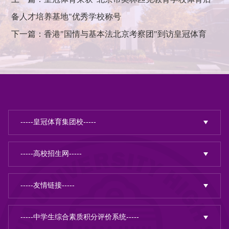
备人才培养基地"优秀学校称号
下一篇：香港"国情与基本法北京考察团"到访皇冠体育