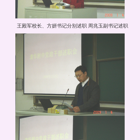
王殿军校长、方妍书记分别述职 周兆玉副书记述职