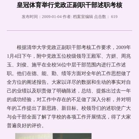
皇冠体育举行党政正副职干部述职考核
发布时间：2009-01-04 作者: 档案室编辑 点击数：
619
根据清华大学党政正副职干部考核工作要求，2009年
1月4日下午，附中党政五位校级领导王殿军、方妍、周兆
玉、刘俊、施平在全校56位中层干部范围内进行工作述
职。他们在德、能、勤、绩等方面对全年的工作思想做了
全方位的阐述报告。大家以详尽的数据和生动的事实对自
己的业绩以及职责做了明确陈述，总结、提炼出过去一年
的成功经验，对工作中存在的不足做了深入分析，并对明
年的工作提出了新思路、新目标。校领导们的述职使广大
与会干部全面了解了学校的各项工作开展情况，得了大家
普遍良好的评价。