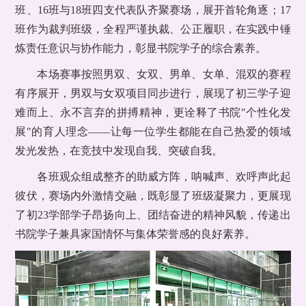
班、16班与18班四支代表队齐聚赛场，展开首轮角逐；17
班作为裁判班级，全程严谨执裁、公正履职，在实践中锤
炼责任意识与协作能力，彰显书院学子的综合素养。
本场赛事按照男双、女双、男单、女单、混双的赛程
有序展开，男双与女双项目同步进行，展现了初三学子迎
难而上、永不言弃的拼搏精神，更诠释了书院"个性化发
展"的育人理念——让每一位学生都能在自己热爱的领域
发光发热，在竞技中发现自我、突破自我。
各班观众组成整齐的助威方阵，呐喊声、欢呼声此起
彼伏，赛场内外激情交融，既彰显了班级凝聚力，更展现
了初23学部学子昂扬向上、团结奋进的精神风貌，传递出
书院学子兼具家国情怀与集体荣誉感的良好素养。