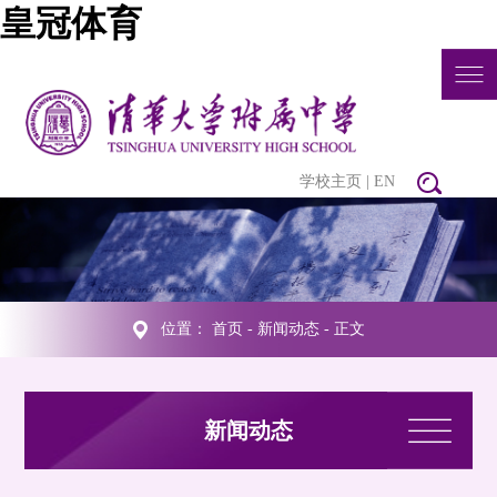
皇冠体育
学校主页
|
EN
位置：
首页
-
新闻动态
- 正文
新闻动态