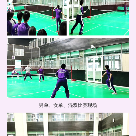
男单、女单、混双比赛现场