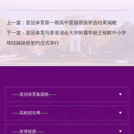
上一篇：皇冠体育新一期高中星级班级评选结果揭晓
下一篇：皇冠体育与香港浸会大学附属学校王锦辉中小学
缔结姊妹校签约仪式举行