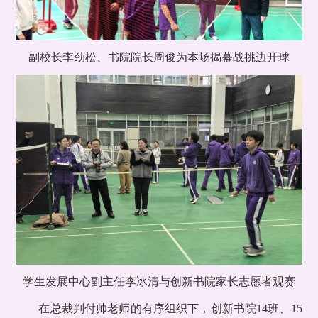
副校长李劲松、书院院长周俊为本场揭幕战挑边开球
学生发展中心副主任李冰清与创新书院家长志愿者观赛
在总裁判付帅老师的有序组织下，创新书院14班、15