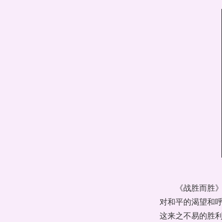
《战胜而胜
对和平的渴望和呼
这来之不易的胜