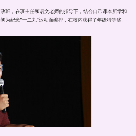
行政班，在班主任和语文老师的指导下，结合自己课本所学和
初为纪念"一二九"运动而编排，在校内获得了年级特等奖。
。