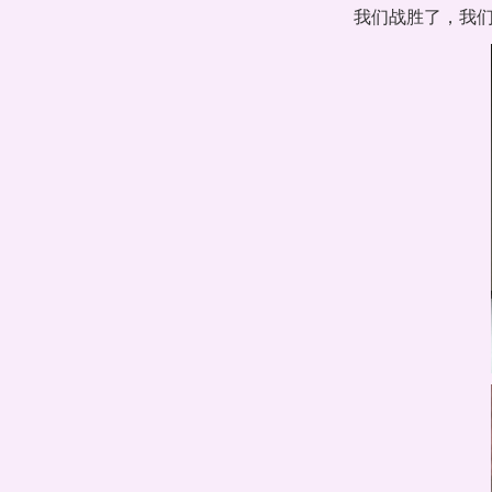
我们战胜了，我