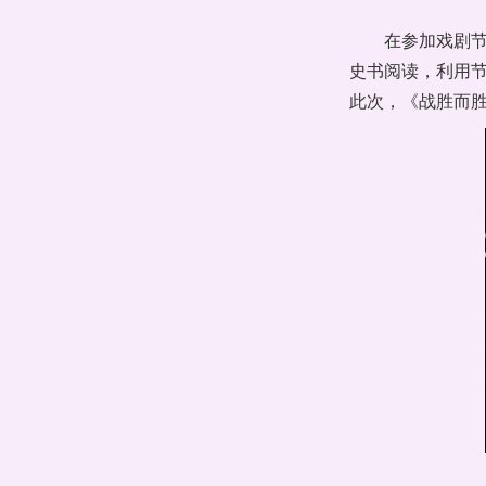
在参加戏剧节
史书阅读，利用节
此次，《战胜而胜