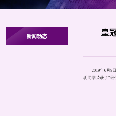
皇
新闻动态
2019年6
玥同学荣获了"最