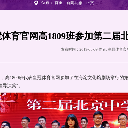
位置：
首页
-
新闻动态
- 正文
冠体育官网高1809班参加第二
发布时间：2019-06-09 作者: 皇冠体育
月9日，高1809班代表皇冠体育官网参加了在海淀文化馆剧场举行
佳导演奖"。