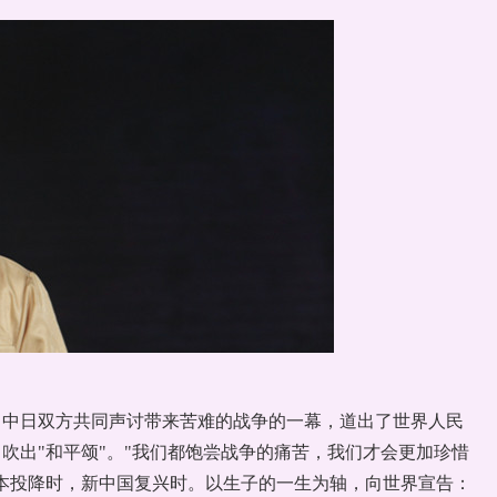
了中日双方共同声讨带来苦难的战争的一幕，道出了世界人民
吹出"和平颂"。"我们都饱尝战争的痛苦，我们才会更加珍惜
本投降时，新中国复兴时。以生子的一生为轴，向世界宣告：