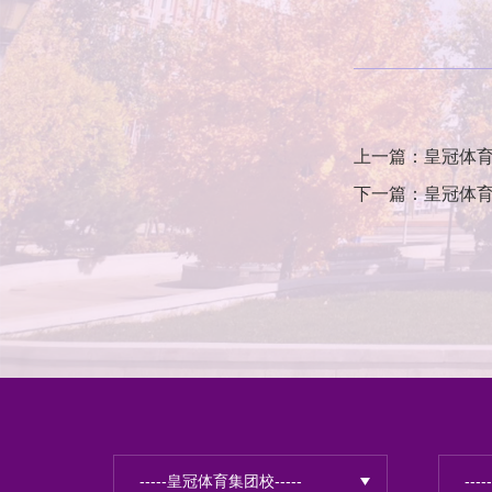
上一篇：皇冠体育
下一篇：皇冠体育