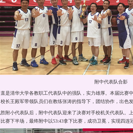
附中代表队合影
一直是清华大学各教职工代表队中的强队，实力雄厚。本届比赛
中校长王殿军带领队员们在教练张涛的指导下，团结协作，出色
战胜附小代表队后，附中代表队迎来了决赛对手校机关代表队。
比赛下半场，最终附中以53:43拿下比赛，成功卫冕，实现四连