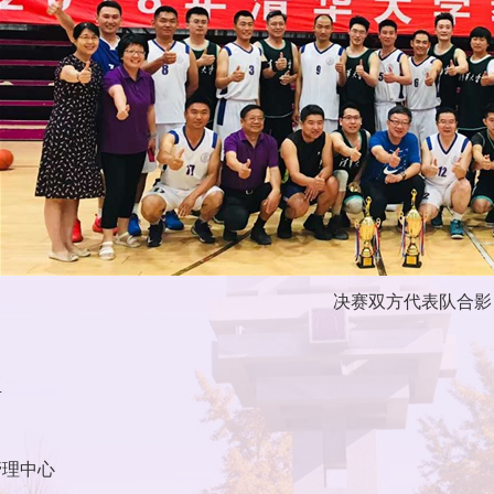
决赛双方代表队合影
亚
管理中心