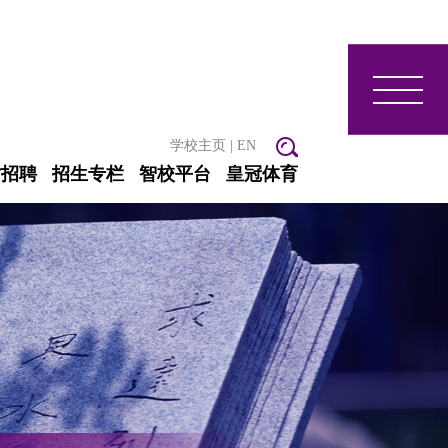
学校主页
|
EN
才招聘
招生专栏
智校平台
皇冠体育