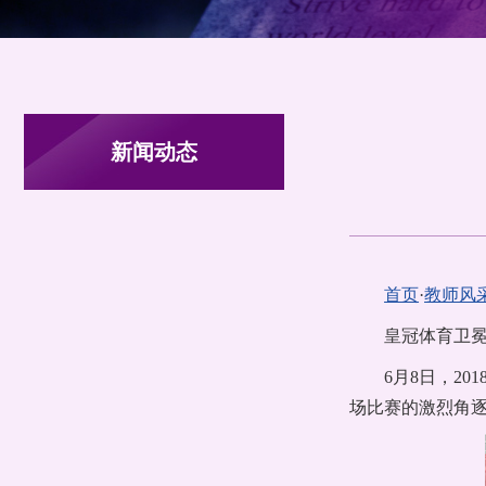
新闻动态
首页
·
教师风
皇冠体育卫冕
6月8日，2
场比赛的激烈角