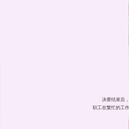
决赛结束后
职工在繁忙的工