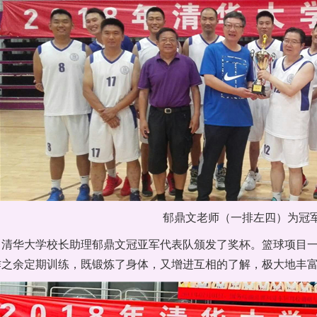
郁鼎文老师（一排左四）为冠
，清华大学校长助理郁鼎文冠亚军代表队颁发了奖杯。篮球项目
作之余定期训练，既锻炼了身体，又增进互相的了解，极大地丰