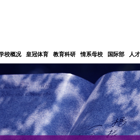
学校概况
皇冠体育
教育科研
情系母校
国际部
人