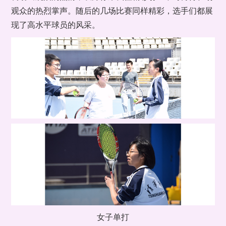
观众的热烈掌声。随后的几场比赛同样精彩，选手们都展
现了高水平球员的风采。
女子单打