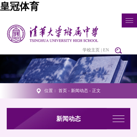
皇冠体育
学校主页
|
EN
位置：
首页
-
新闻动态
- 正文
新闻动态