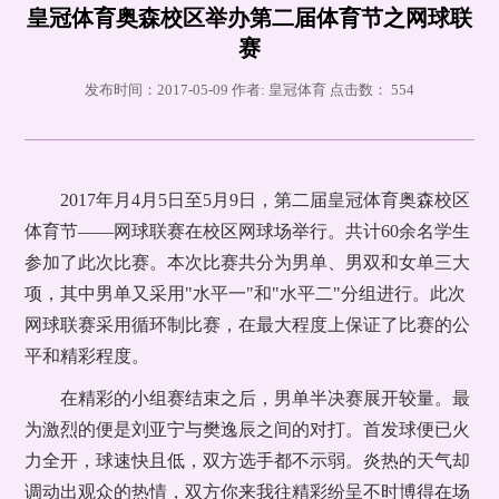
皇冠体育奥森校区举办第二届体育节之网球联
赛
发布时间：2017-05-09 作者: 皇冠体育 点击数：
554
2017年月4月5日至5月9日，第二届皇冠体育奥森校区
体育节——网球联赛在校区网球场举行。共计60余名学生
参加了此次比赛。本次比赛共分为男单、男双和女单三大
项，其中男单又采用"水平一"和"水平二"分组进行。此次
网球联赛采用循环制比赛，在最大程度上保证了比赛的公
平和精彩程度。
在精彩的小组赛结束之后，男单半决赛展开较量。最
为激烈的便是刘亚宁与樊逸辰之间的对打。首发球便已火
力全开，球速快且低，双方选手都不示弱。炎热的天气却
调动出观众的热情，双方你来我往精彩纷呈不时博得在场