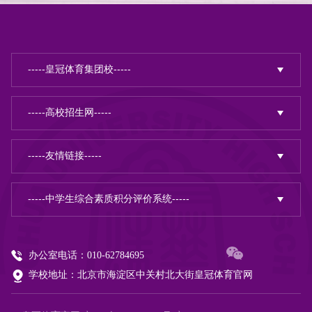
办公室电话：010-62784695
学校地址：北京市海淀区中关村北大街皇冠体育官网