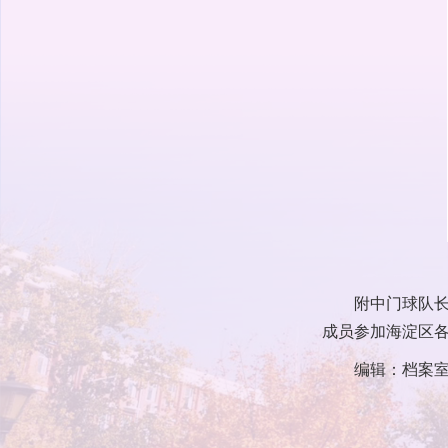
附中门球队
成员参加海淀区
编辑：档案