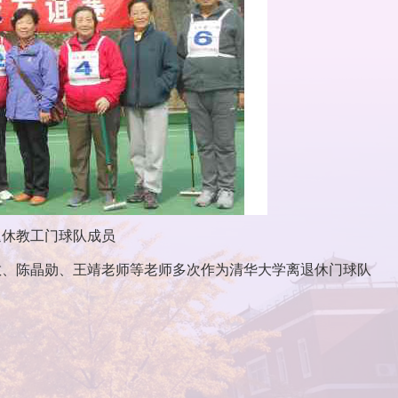
离退休教工门球队成员
敏、陈晶勋、王靖老师等老师多次作为清华大学离退休门球队