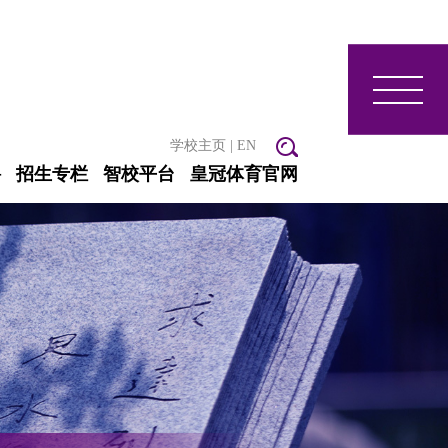
学校主页
|
EN
聘
招生专栏
智校平台
皇冠体育官网