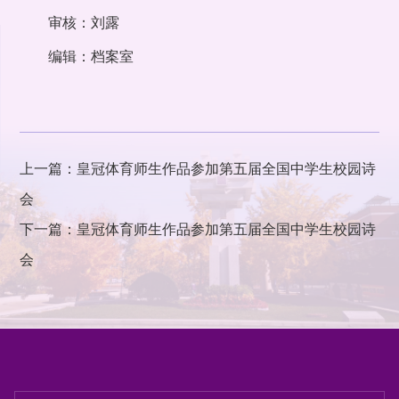
审核：刘露
编辑：档案室
上一篇：皇冠体育师生作品参加第五届全国中学生校园诗
会
下一篇：皇冠体育师生作品参加第五届全国中学生校园诗
会