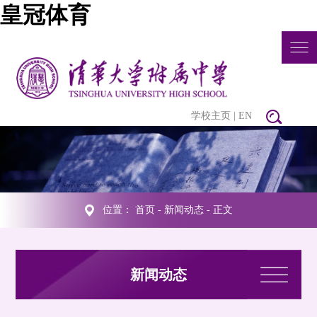
皇冠体育
学校主页
|
EN
位置：
首页
-
新闻动态
- 正文
新闻动态