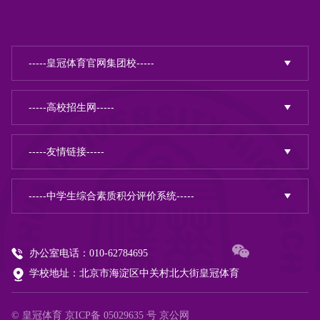
办公室电话：010-62784695
学校地址：北京市海淀区中关村北大街皇冠体育
© 皇冠体育
京ICP备 05029635 号
京公网