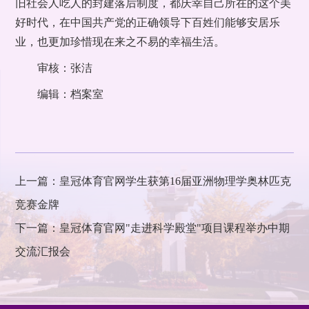
旧社会人吃人的封建落后制度，都庆幸自己所在的这个美
好时代，在中国共产党的正确领导下百姓们能够安居乐
业，也更加珍惜现在来之不易的幸福生活。
审核：张洁
编辑：档案室
上一篇：皇冠体育官网学生获第16届亚洲物理学奥林匹克
竞赛金牌
下一篇：皇冠体育官网"走进科学殿堂"项目课程举办中期
交流汇报会