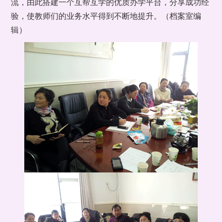
流，由此搭建一个互帮互学的优质办学平台，分享成功经
验，使教师们的业务水平得到不断地提升。（档案室编
辑）