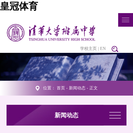
皇冠体育
学校主页
|
EN
位置：
首页
-
新闻动态
- 正文
新闻动态