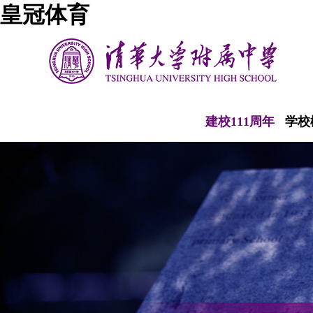
皇冠体育
建校111周年
学校