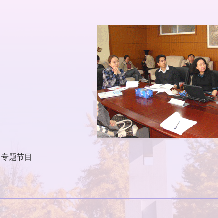
刊专题节目