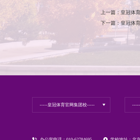
上一篇：皇冠体
下一篇：皇冠体
办公室电话：010-62784695
学校地址：北