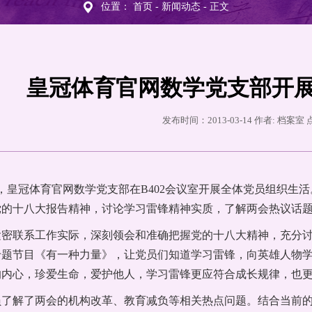
位置：
首页
-
新闻动态
- 正文
皇冠体育官网数学党支部开
发布时间：2013-03-14 作者: 档案室
午，皇冠体育官网数学党支部在B402会议室开展全体党员组织生
党的十八大报告精神，讨论学习雷锋精神实质，了解两会热议话
紧密联系工作实际，深刻领会和准确把握党的十八大精神，充分
专题节目《有一种力量》，让党员们知道学习雷锋，向英雄人物
的内心，珍爱生命，爱护他人，学习雷锋更应符合成长规律，也
员了解了两会的机构改革、教育减负等相关热点问题。结合当前