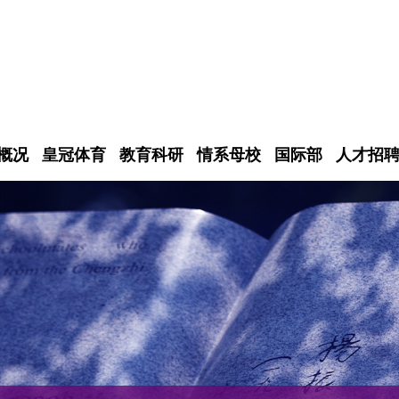
概况
皇冠体育
教育科研
情系母校
国际部
人才招