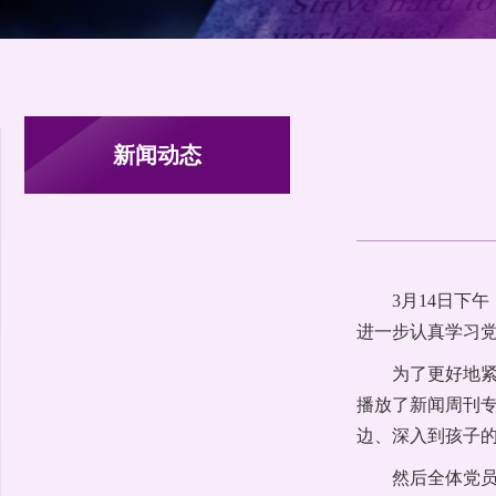
新闻动态
3月14日下
进一步认真学习
为了更好地
播放了新闻周刊
边、深入到孩子
然后全体党