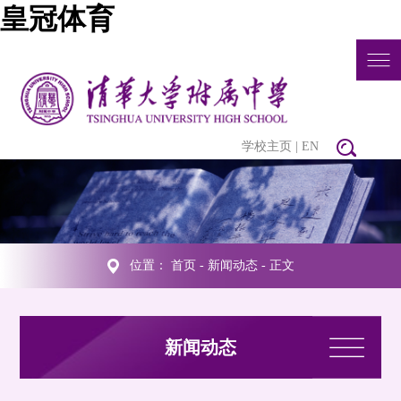
皇冠体育
学校主页
|
EN
位置：
首页
-
新闻动态
- 正文
新闻动态