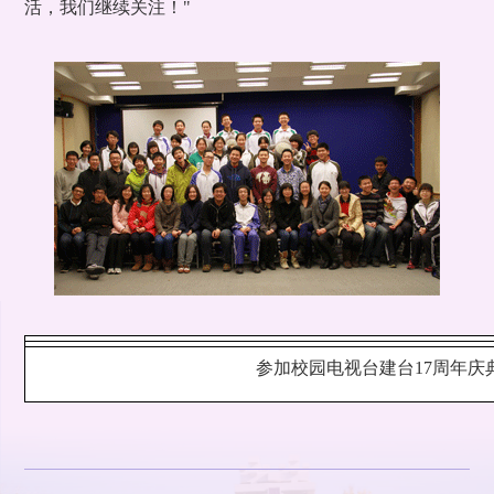
活，我们继续关注！"
参加校园电视台建台17周年庆