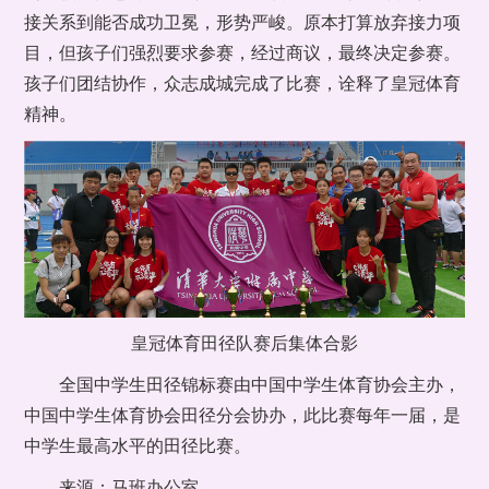
接关系到能否成功卫冕，形势严峻。原本打算放弃接力项
目，但孩子们强烈要求参赛，经过商议，最终决定参赛。
孩子们团结协作，众志成城完成了比赛，诠释了皇冠体育
精神。
皇冠体育田径队赛后集体合影
全国中学生田径锦标赛由中国中学生体育协会主办，
中国中学生体育协会田径分会协办，此比赛每年一届，是
中学生最高水平的田径比赛。
来源：马班办公室