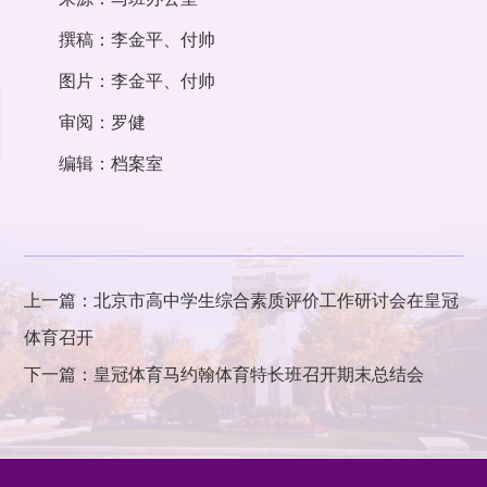
撰稿：李金平、付帅
图片：李金平、付帅
审阅：罗健
编辑：档案室
上一篇：北京市高中学生综合素质评价工作研讨会在皇冠
体育召开
下一篇：皇冠体育马约翰体育特长班召开期末总结会