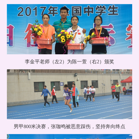
李金平老师（左2）为陈一萱（右2）颁奖
男甲800米决赛，张珈鸣被恶意踩伤，坚持奔向终点