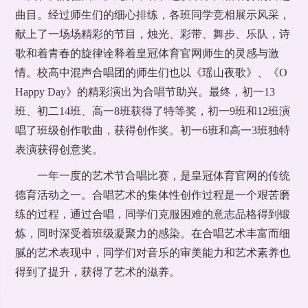
曲目。经过师生们的细心排练，各班同学竞相展示风采，
献上了一场场精彩的节目，烛光、彩带、舞步、乐队，诗
歌和着青春的旋律诠释着皇冠体育官网师生的灵感与激
情。校高中混声合唱团的师生们也以《瑶山夜歌》、《O
Happy Day》的精彩演出为合唱节助兴。最终，初一13
班、初二14班、高一8班获得了特等奖，初一9班和12班演
唱了班级创作歌曲，获得创作奖。初一6班和高一3班独特
表演获得创意奖。
一年一度的艺术节合唱比赛，是皇冠体育官网的传统
德育活动之一。合唱艺术的集体性创作过程是一个艰苦磨
练的过程，通过合唱，同学们克服困难的意志品格得到锻
炼，同时深受着班级凝聚力的感染。在合唱艺术丰富而细
腻的艺术表现中，同学们对音乐的审美能力和艺术素养也
得到了提升，获得了艺术的滋养。