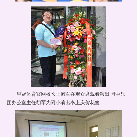
皇冠体育官网校长王殿军在观众席观看演出 附中乐
团办公室主任胡军为附小演出奉上庆贺花篮