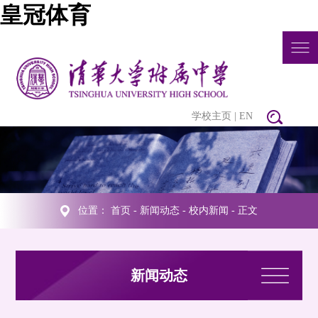
皇冠体育
学校主页
|
EN
位置：
首页
-
新闻动态
-
校内新闻
- 正文
新闻动态