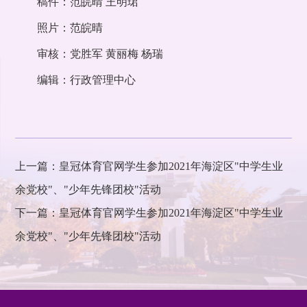
稿件：范皖晴 王明珺
照片：范皖晴
审核：党胜军 黄丽梅 杨瑞
编辑：行政管理中心
上一篇：皇冠体育官网学生参加2021年海淀区"中学生业
余党校"、"少年先锋团校"活动
下一篇：皇冠体育官网学生参加2021年海淀区"中学生业
余党校"、"少年先锋团校"活动