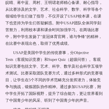
皖晴、蒋中蓝、周村、王明珺老师精心备课、耐心指导，
从比赛涉及的文学、艺术、社会科学、数学、科学等各个
领域给学生们做了指导，不仅开设了USAP校本课，在课
下也坚持为学生们答疑解惑。附中USAP团队全体同学刻
苦努力，利用校本课和课余时间加强学习。在两场比赛
中，附中学生发扬了"皇冠体育官网，谁与争锋"的精神，
在比赛中表现出色，取得了优秀成绩。
USAP是美国中学生的传统赛事，分Objective
Tests（客观知识竞赛）和Super Quiz（超级问答）。客观
知识竞赛包括文学、艺术、科学、数学及社会科学五项学
术测试。比赛采取团队竞赛方式，通过多种形式的竞赛项
目，让学生在5个不同的学术范畴充分发挥潜力，体验竞
争与挑战，锻炼团队协作精神。通过参加USAP比赛，附
中学生开拓了国际视野，提升了综合能力，更让世界看到
了中国青少年的风采、听到了中国青少年的声音。