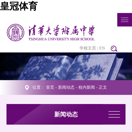
皇冠体育
学校主页
|
EN
位置：
首页
-
新闻动态
-
校内新闻
- 正文
新闻动态