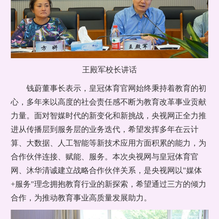
王殿军校长讲话
钱蔚董事长表示，皇冠体育官网始终秉持着教育的初
心，多年来以高度的社会责任感不断为教育改革事业贡献
力量。面对智媒时代的新变化和新挑战，央视网正全力推
进从传播层到服务层的业务迭代，希望发挥多年在云计
算、大数据、人工智能等新技术应用方面积累的能力，为
合作伙伴连接、赋能、服务。本次央视网与皇冠体育官
网、沐华清诚建立战略合作伙伴关系，是央视网以"媒体
+服务"理念拥抱教育行业的新探索，希望通过三方的倾力
合作，为推动教育事业高质量发展助力。