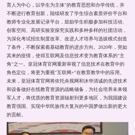
育人为中心，以学生为主体"的教育思想和办学传统，并
不断进行教育创新，陆续研发了学生综合素质评价平台和
教师专业化发展记录平台，鼓励学生积极参加科技活动、
创客空间、高研实验室探究实践和多种多样的社团活动，
为深化考试招生制度改革、改进人才培养与选拔模式创造
了条件，不断探索着基础教育的进步方向。2020年，突如
其来的疫情，使得互联网及信息技术变为教育体系的"主
角"之一。皇冠体育官网重新审视了信息技术在教育中的
角色定位，将更为重视"互联网+"在教育教学中的应用。
未来，皇冠体育官网将依托央视网和沐华清诚的先进技术
和设备做好在线教育资源的战略储备，为社会培养未来领
军人才，将优质的教育资源辐射到更多地区，为我国建设
教育强国、实现中华民族伟大复兴的中国梦做出新的更大
的贡献。