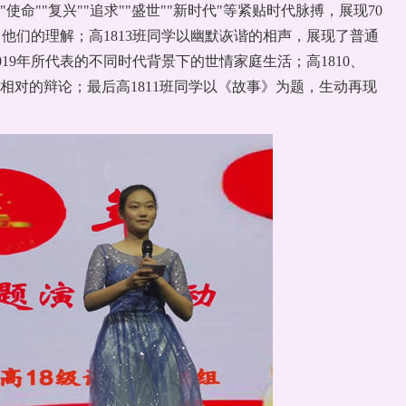
"初心""使命""复兴""追求""盛世""新时代"等紧贴时代脉搏，展现70
们的理解；高1813班同学以幽默诙谐的相声，展现了普通
019年所代表的不同时代背景下的世情家庭生活；高1810、
锋相对的辩论；最后高1811班同学以《故事》为题，生动再现