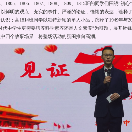
04、1805、1806、1807、1808、1809、1815班的同学们围绕
以鲜明的观点、充实的事件、严谨的论证，铿锵的表达，诠释了他
认识；高1814班同学以独特新颖的单人小品，演绎了1949年与2
"新时代中学生更需要培养科学素养还是人文素养"为辩题，展开针
程中四个故事场景，将整场活动的氛围推向高潮。