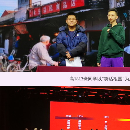
高1813班同学以"笑话祖国"