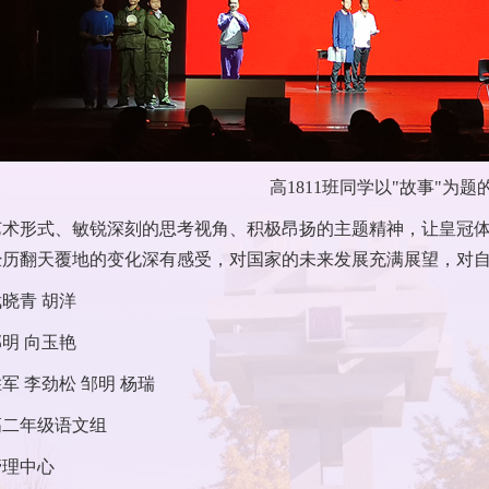
高1811班同学以"故事"为题
术形式、敏锐深刻的思考视角、积极昂扬的主题精神，让皇冠体育
经历翻天覆地的变化深有感受，对国家的未来发展充满展望，对
晓青 胡洋
明 向玉艳
军 李劲松 邹明 杨瑞
高二年级语文组
管理中心