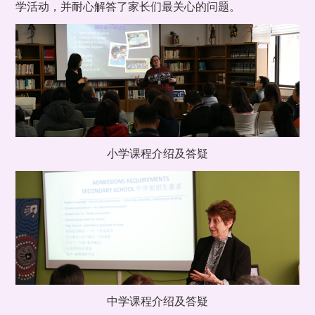
学活动，并耐心解答了家长们最关心的问题。
小学课程介绍及答疑
中学课程介绍及答疑