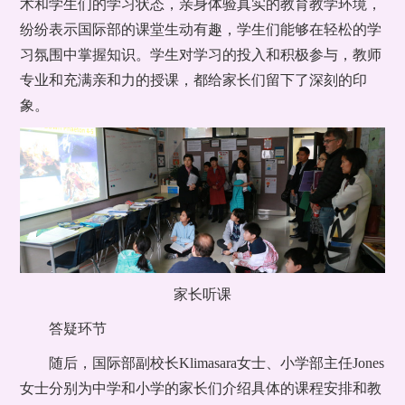
术和学生们的学习状态，亲身体验真实的教育教学环境，
纷纷表示国际部的课堂生动有趣，学生们能够在轻松的学
习氛围中掌握知识。学生对学习的投入和积极参与，教师
专业和充满亲和力的授课，都给家长们留下了深刻的印
象。
家长听课
答疑环节
随后，国际部副校长Klimasara女士、小学部主任Jones
女士分别为中学和小学的家长们介绍具体的课程安排和教