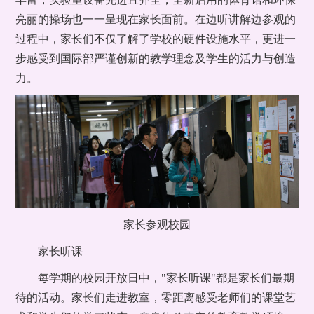
亮丽的操场也一一呈现在家长面前。在边听讲解边参观的
过程中，家长们不仅了解了学校的硬件设施水平，更进一
步感受到国际部严谨创新的教学理念及学生的活力与创造
力。
家长参观校园
家长听课
每学期的校园开放日中，"家长听课"都是家长们最期
待的活动。家长们走进教室，零距离感受老师们的课堂艺