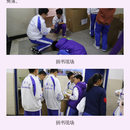
角落。
捐书现场
捐书现场