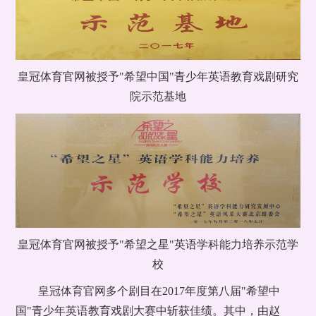
皇冠体育官网被授予"希望中国"青少年英语教育戏剧研究
院示范基地
皇冠体育官网被授予"希望之星"英语学科能力培养示范学
校
皇冠体育官网多个剧目在2017年度第八届"希望中
国"青少年英语教育戏剧大赛中斩获佳绩。其中，由赵