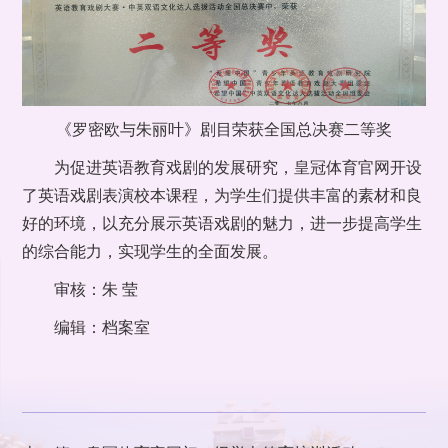
《罗密欧与朱丽叶》剧目荣获全国总决赛二等奖
为促进英语教育戏剧的发展研究，皇冠体育官网开设
了英语戏剧表演校本课程，为学生们提供丰富的素材和良
好的环境，以充分展示英语戏剧的魅力，进一步提高学生
的综合能力，实现学生的全面发展。
审核：朱 莹
编辑：档案室