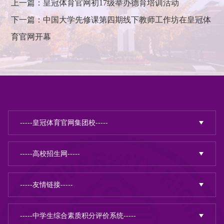
上一篇：皇冠体育官网初17级举办德育培训活动
下一篇：中国大学先修课第四期线下教师工作坊在皇冠体
育官网开幕