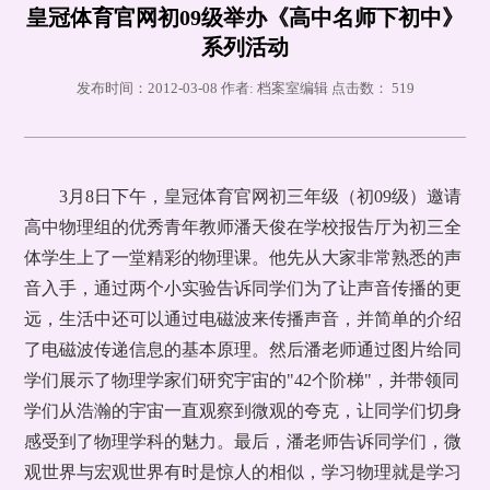
皇冠体育官网初09级举办《高中名师下初中》
系列活动
发布时间：2012-03-08 作者: 档案室编辑 点击数：
519
3月8日下午，皇冠体育官网初三年级（初09级）邀请
高中物理组的优秀青年教师潘天俊在学校报告厅为初三全
体学生上了一堂精彩的物理课。他先从大家非常熟悉的声
音入手，通过两个小实验告诉同学们为了让声音传播的更
远，生活中还可以通过电磁波来传播声音，并简单的介绍
了电磁波传递信息的基本原理。然后潘老师通过图片给同
学们展示了物理学家们研究宇宙的"42个阶梯"，并带领同
学们从浩瀚的宇宙一直观察到微观的夸克，让同学们切身
感受到了物理学科的魅力。最后，潘老师告诉同学们，微
观世界与宏观世界有时是惊人的相似，学习物理就是学习