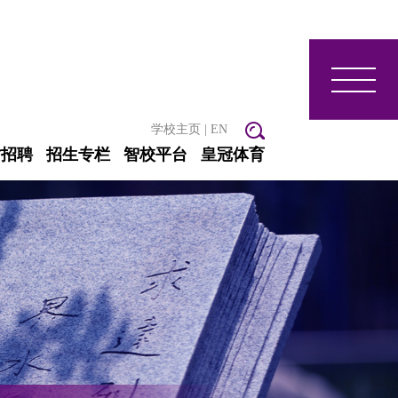
学校主页
|
EN
才招聘
招生专栏
智校平台
皇冠体育