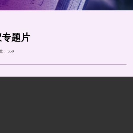
仪专题片
击数：
650