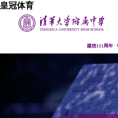
皇冠体育
建校111周年