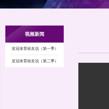
视频新闻
皇冠体育校友说（第一季）
皇冠体育校友说（第二季）