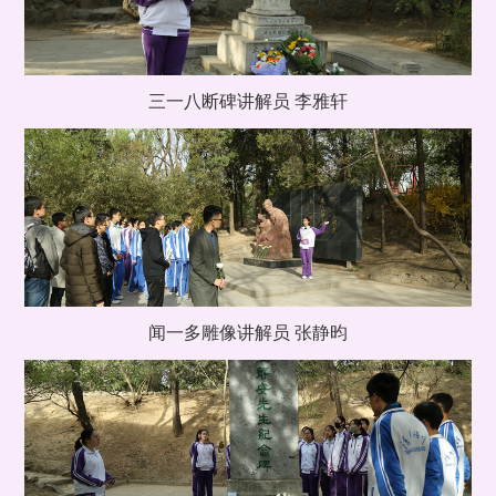
三一八断碑讲解员 李雅轩
闻一多雕像讲解员 张静昀