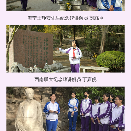
海宁王静安先生纪念碑讲解员 刘彧卓
西南联大纪念碑讲解员 丁嘉倪