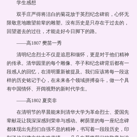
学生感想
双手庄严得将洁白的菊花放于英烈纪念碑前，心怀无
限敬意地瞻望前辈的雕塑。没有历史是只存在于过去的，
回望逝去的过往，才能走好今日脚下的路。
——高1807 樊苗一秀
清明纪念烈士不仅是追思和缅怀，更是对于他们精神
的传承。清华园里的每个雕像、亭子和纪念碑背后都有一
段感人的回忆，在清明重新被提及。我们应该将每一段这
样的历史铭记于心，在未来各个领域拼搏奋斗，做一个具
有中国情怀、开阔视野的新时代学生。
——高1802 夏奕非
在清明节的早晨能来到清华大学为革命烈士、爱国先
辈献花让我深深感到荣幸与感动。树荫里的每一座纪念碑
都体现出先烈们自强不息的精神，书写着一段段历史，印