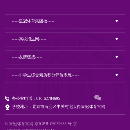
办公室电话：010-62784695
学校地址：北京市海淀区中关村北大街皇冠体育官网
© 皇冠体育官网
京ICP备 05029635 号
京