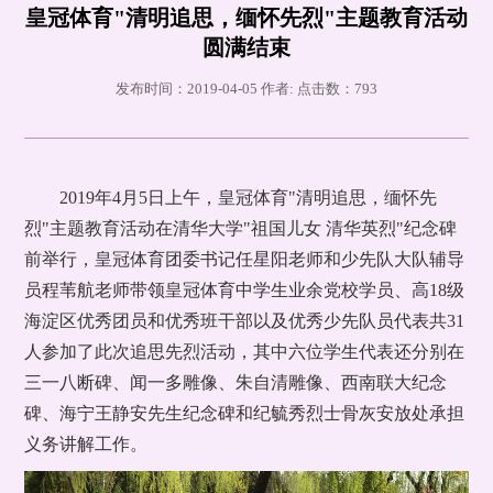
皇冠体育"清明追思，缅怀先烈"主题教育活动
圆满结束
发布时间：2019-04-05 作者: 点击数：
793
2019年4月5日上午，皇冠体育"清明追思，缅怀先
烈"主题教育活动在清华大学"祖国儿女 清华英烈"纪念碑
前举行，皇冠体育团委书记任星阳老师和少先队大队辅导
员程苇航老师带领皇冠体育中学生业余党校学员、高18级
海淀区优秀团员和优秀班干部以及优秀少先队员代表共31
人参加了此次追思先烈活动，其中六位学生代表还分别在
三一八断碑、闻一多雕像、朱自清雕像、西南联大纪念
碑、海宁王静安先生纪念碑和纪毓秀烈士骨灰安放处承担
义务讲解工作。