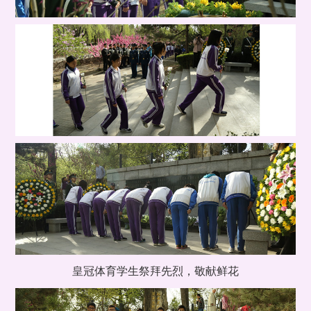
皇冠体育学生祭拜先烈，敬献鲜花