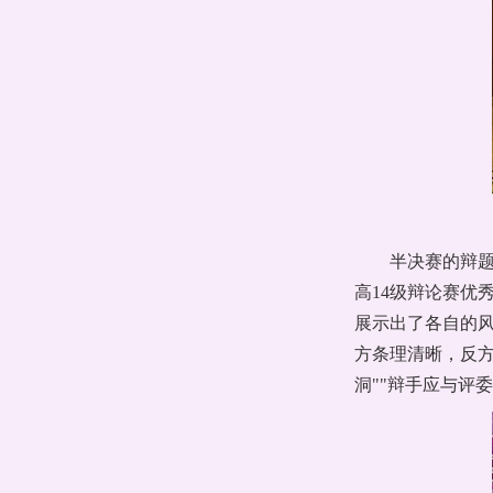
半决赛的辩题
高14级辩论赛
展示出了各自的
方条理清晰，反
洞""辩手应与评