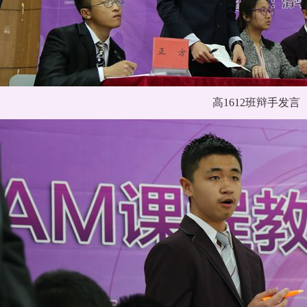
高1612班辩手发言