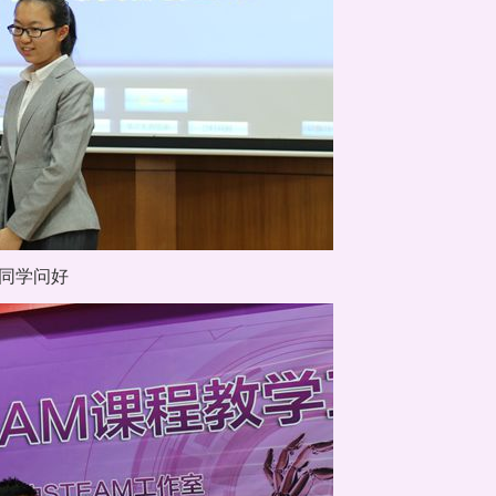
与同学问好