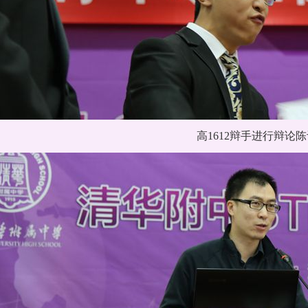
高1612辩手进行辩论