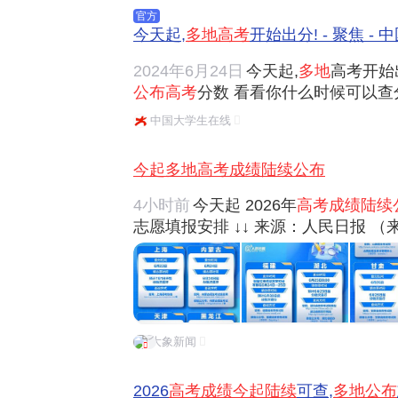
官方
今天起,
多地高考
开始出分! - 聚焦 -
2024年6月24日
今天起,
多地
高考开始
公布高考
分数 看看你什么时候可以查分
布考生
高考成绩
及位序、本科各批次录
中国大学生在线
22:00起可以查询成绩 云南预计6月
分数线...
今起多地高考成绩陆续公布
4小时前
今天起 2026年
高考成绩陆续
志愿填报安排 ↓↓ 来源：人民日报 
大象新闻
2026
高考成绩今起陆续
可查,
多地公布