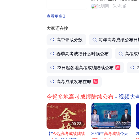
填报信息服务系统，依托
光明网
6小时前
量官方权威数据，为考生
查看更多
务。个性化智能筛选，助力
大家还在搜
高中录取分数
每年高考成绩公布日
春季高考成绩什么时候公布
高考成
23日起各地高考成绩陆续公布
新
高考成绩发布在即
新
今起多地高考成绩陆续公布
- 视频大


00:23
00:22
【#
今起高考成绩陆续
2026年
高考成绩
今天
2