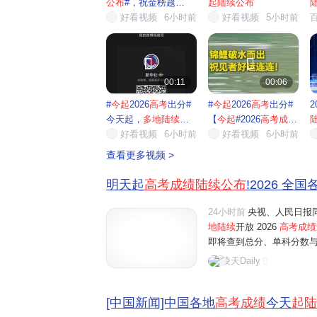
公布
#，祝金榜题
起陆续公布
名！】今...
好看视频
6小时前
好看视频
5小时前


00:11
00:06
#
今起
2026
高考
出分#
#
今起
2026
高考
出分#
2
今天起，
多地陆续公
【
今起
#2026
高考成绩
布
高...
好看视频
6小时前
陆续
好看视频
...
6小时前
查看更多视频 >
明天起
高考成绩陆续公布
!2026 全
24小时前
央视、人民日报同
地陆续
开放 2026
高考成绩
即将查到总分、单科分数
入口、出分后关键操作，
凌天Daily
榜完整时间表（按出分先后排
[中国新闻]中国各地
高考成绩
今天
起陆