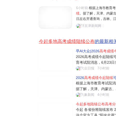
6小时前
根据上海市教育考
绩
。据了解，天津、内蒙古
日左右开通查询，吉林、江
外，
多地
已
陆续公布
志愿填
环京津新闻网
国高考拉开大幕，在江苏省
今起多地高考成绩陆续公布
的最新相
早AI大众|2026
高考成绩
2026高考成绩今起陆续
育考试院消息，6月23
津、内蒙古、黑龙江等地2
大众日报
7小时前
通查询，吉林、江苏、安
2026
高考成绩今起陆续
可
地已陆续公布志愿填报工
根据上海市教育考试院消
据了解，天津、内蒙古、黑
4日左右开通查询，吉林
大象新闻
4小时前
日。另外，多地已陆续公
今起多地陆续公布高考分
起可查高考成绩 各地查分
今起 各省份将陆续发布 2
考试院...
这个官方工具 "阳光志愿