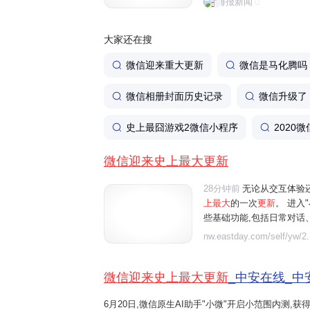
海报新闻
体验还是功能丰富程度来看，
大家还在搜
微信迎来重大更新
微信是马化腾吗
微信相册封面历史记录
微信升级了
史上最囧游戏2微信小程序
2020
微信迎来史上最大更新
28分钟前
无论从交互体验
上最大
的一次
更新
。 进入
些基础功能,包括日常对话
行朋友圈管理等。例如"给妈
nw.eastday.com/self/yw/2.
朋友圈中值得关注的重点内容"
微信迎来史上最大更新
_中安在线_中
6月20日,微信原生AI助手"小微"开启小范围内测,