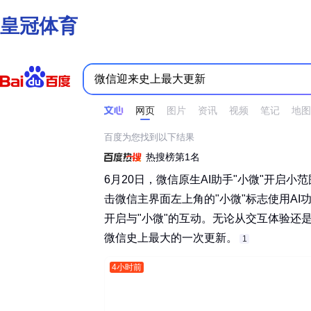
皇冠体育
时间不限
所有网页和文件
站点内检索
网页
图片
资讯
视频
笔记
地图
百度为您找到以下结果
热搜榜第1名
6月20日，微信原生AI助手"小微"开启
击微信主界面左上角的"小微"标志使用A
开启与"小微"的互动。无论从交互体验还
微信史上最大的一次更新。‌‌
1
4小时前