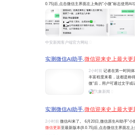
0.75)后,点击微信主界面左上角的"小微"标志使用
微"的互动。 界面新闻记者在第一时间体验了"小微
看,这都是称得上是微...
中安新闻客户端官方网站
实测微信AI助手,
微信迎来史上最大更
2小时前
记者在第一时间体
丰富程度来看，这都是称
微"后，用户可通过文字或
话、文件阅读、设置提醒
大象新闻
如"给妈妈发生日快乐"、"转
实测微信AI助手,
微信迎来史上最大更
2小时前
微信AI来了。 6月20日,微信原生AI助手
微信更新
至最新版本(8.0.75)后,点击微信主界面
界面一键右滑,开启与"小微"的互动。 界面新闻记者