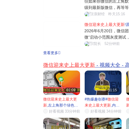
但如果你微信的左上角默
中值
级到最新版微信，再等等
别？可能有人会问：之前
新浪财经
昨天15:16
件、文章提炼等 AI 功
微信迎来史上最大更新
!
大。之前那些 AI 功能完
2026年6月20日，微信
微"启动小范围灰度测试
民级应用正式进军AI领
宋院长
52分钟前
件概述：绿色眼睛图标引
查看更多
界面左上角出现了一个绿
标注着"...
微信迎来史上最大更新
- 视频大全 -


01:09
01:15
微信迎来史上最大更
#热爆趣创赛#
微信迎
新
,左上角那个绿色眼
来史上最大更新
,内置
睛的...
好看视频
33分钟前
AI小...
好看视频
34分钟前