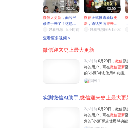


02:01
02:55
微信大更新
，面容登
微信
正式推送新版
更
录终于来了！这也太
新
，通话界面
迎来
全
方便了
好看视频
5小时前
面升级
好看视频
昨天18:02
痛
查看更多视频 >
微信迎来史上最大更新
3小时前
6月20日，
微信
原
格的用户，可在
微信更新
至
的"小微"标志使用AI功
微"的互动。界面新闻记者
舜网
体验还是功能丰富程度来
实测微信AI助手,
微信迎来史上最大更
2小时前
6月20日，微信原
格的用户，可在
微信更新
角的"小微"标志使用AI
微"的互动。界面新闻记者