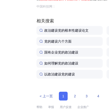
任务是保证全党服从中央,坚持党中央权威和集中统
中国科技网
题。习近平总书记曾讲过一个长征故事:"红军...
相关搜索
政治建设党的根本性建设论文
党的建设六个方面
国有企业党的政治建设
如何理解党的政治建设
以政治建设党的建设
< 上一页
1
2
3
4
帮助
举报
用户反馈
企业推广