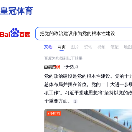
皇冠体育
时间不限
所有网页和文件
站点内检索
网页
图片
资讯
视频
笔记
地图
百度为您找到以下结果
上升热点
党的政治建设是党的根本性建设。党的十
总体布局并摆在首位。党的二十大进一步
项工作"。习近平党建思想将"坚持以党的政
个重要方面。‌‌
1
7小时前