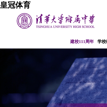
皇冠体育
建校111周年
学校