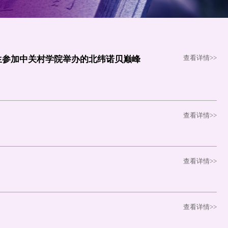
查看详情>>
生参加中关村学院举办的北纬诺贝巅峰
查看详情>>
查看详情>>
查看详情>>