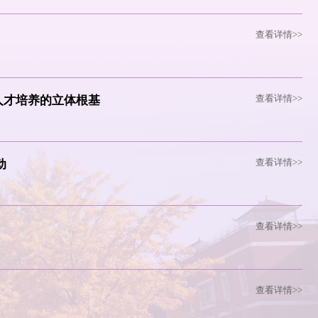
查看详情>>
查看详情>>
人才培养的立体根基
查看详情>>
动
查看详情>>
查看详情>>