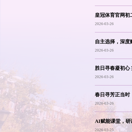
皇冠体育官网初
2026-03-26
自主选择，深度
2026-03-26
胜日寻春凝初心
2026-03-26
春日寻芳正当时
2026-03-26
AI赋能课堂，
2026-03-25