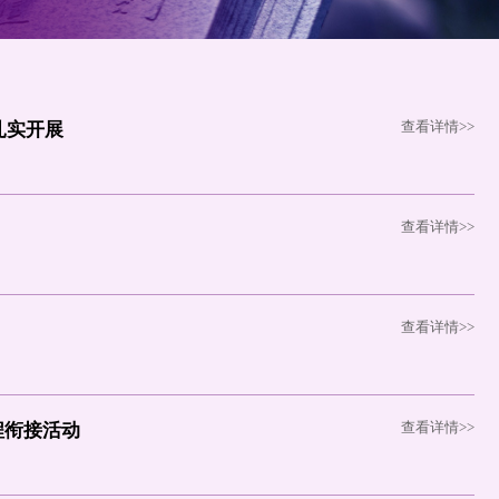
查看详情>>
扎实开展
查看详情>>
查看详情>>
查看详情>>
程衔接活动