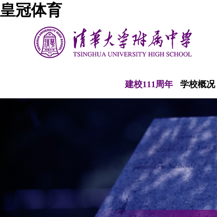
皇冠体育
建校111周年
学校概况