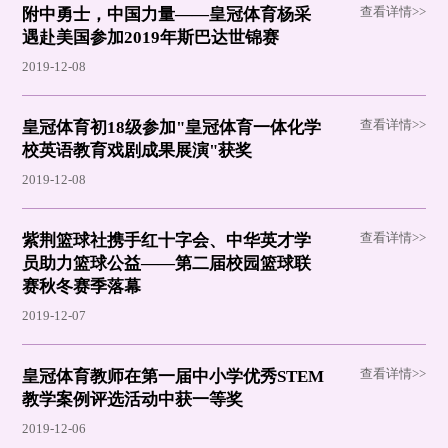
查看详情>>
附中勇士，中国力量——皇冠体育杨采
遇赴美国参加2019年斯巴达世锦赛
2019-12-08
查看详情>>
皇冠体育初18级参加"皇冠体育一体化学
校英语教育戏剧成果展演"获奖
2019-12-08
查看详情>>
紫荆篮球社携手红十字会、中华英才学
员助力篮球公益——第二届校园篮球联
赛秋冬赛季落幕
2019-12-07
查看详情>>
皇冠体育教师在第一届中小学优秀STEM
教学案例评选活动中获一等奖
2019-12-06