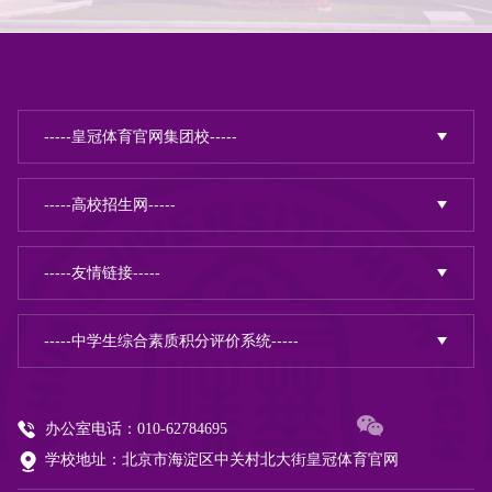
办公室电话：010-62784695
学校地址：北京市海淀区中关村北大街皇冠体育官网