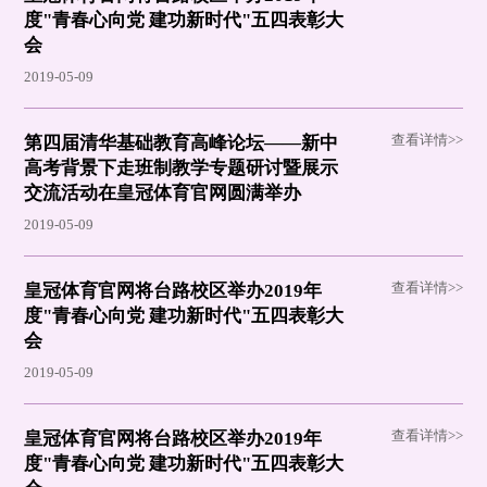
度"青春心向党 建功新时代"五四表彰大
会
2019-05-09
查看详情>>
第四届清华基础教育高峰论坛——新中
高考背景下走班制教学专题研讨暨展示
交流活动在皇冠体育官网圆满举办
2019-05-09
查看详情>>
皇冠体育官网将台路校区举办2019年
度"青春心向党 建功新时代"五四表彰大
会
2019-05-09
查看详情>>
皇冠体育官网将台路校区举办2019年
度"青春心向党 建功新时代"五四表彰大