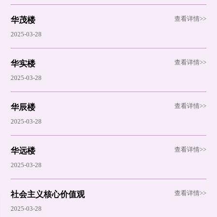
查看详情>>
华茂楼
2025-03-28
查看详情>>
华实楼
2025-03-28
查看详情>>
华辰楼
2025-03-28
查看详情>>
华远楼
2025-03-28
查看详情>>
社会主义核心价值观
2025-03-28