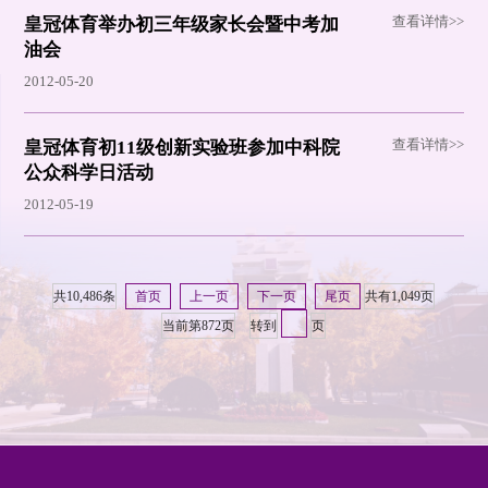
查看详情>>
皇冠体育举办初三年级家长会暨中考加
油会
2012-05-20
查看详情>>
皇冠体育初11级创新实验班参加中科院
公众科学日活动
2012-05-19
共10,486条
首页
上一页
下一页
尾页
共有1,049页
当前第872页
转到
页