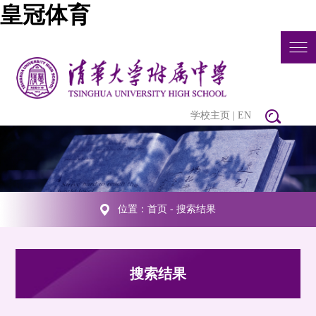
皇冠体育
学校主页
|
EN
位置：
首页
-
搜索结果
搜索结果