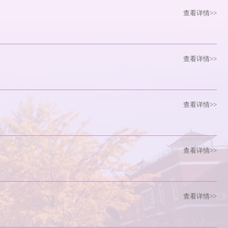
查看详情>>
查看详情>>
查看详情>>
查看详情>>
查看详情>>