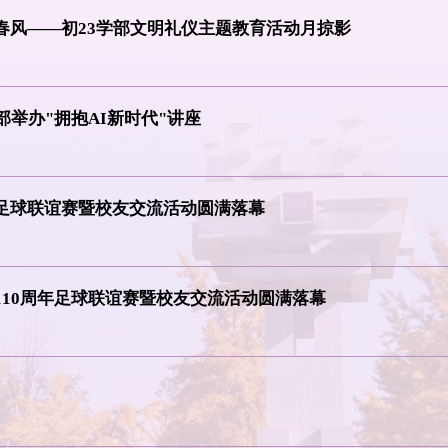
春风——初23学部文明礼仪主题教育活动月掠影
部举办"拥抱AI新时代"讲座
足球联谊赛暨校友交流活动圆满落幕
110周年足球联谊赛暨校友交流活动圆满落幕