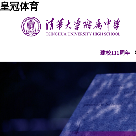
皇冠体育
建校111周年