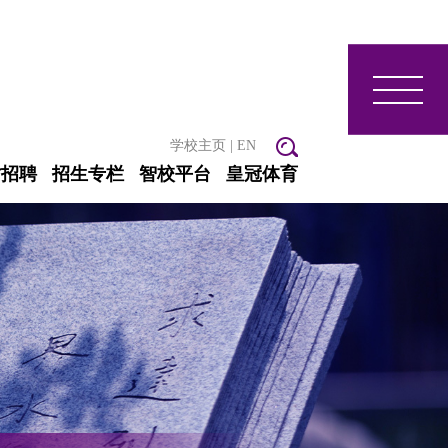
学校主页
|
EN
才招聘
招生专栏
智校平台
皇冠体育