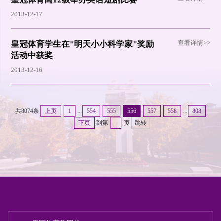
2013-12-17
查看详情>>
皇冠体育学生在"明天小小科学家"奖励
活动中获奖
2013-12-16
...
...
共8074条
上页
1
554
555
556
557
558
808
下页
到第
页
跳转