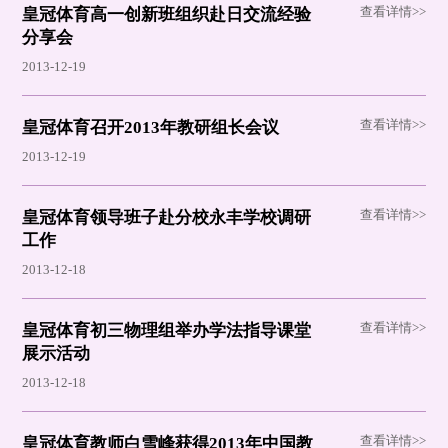
查看详情>>
皇冠体育高一创新班组织赴日交流经验
分享会
2013-12-19
查看详情>>
皇冠体育召开2013年教研组长会议
2013-12-19
查看详情>>
皇冠体育领导班子赴分校永丰学校调研
工作
2013-12-18
查看详情>>
皇冠体育初三物理组举办学法指导课堂
展示活动
2013-12-18
查看详情>>
皇冠体育教师白雪峰获得2013年中国教