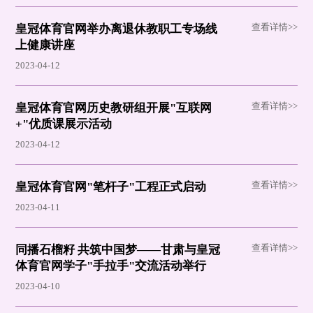
查看详情>>
皇冠体育官网举办离退休教职工专场线
上健康讲座
2023-04-12
查看详情>>
皇冠体育官网历史教研组开展"互联网
+"优质课展示活动
2023-04-12
查看详情>>
皇冠体育官网"笔杆子"工程正式启动
2023-04-11
查看详情>>
同播石榴籽 共筑中国梦——甘肃与皇冠
体育官网学子"手拉手"交流活动举行
2023-04-10