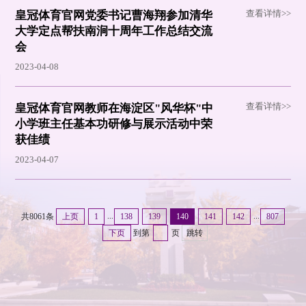
查看详情>>
皇冠体育官网党委书记曹海翔参加清华
大学定点帮扶南涧十周年工作总结交流
会
2023-04-08
查看详情>>
皇冠体育官网教师在海淀区"风华杯"中
小学班主任基本功研修与展示活动中荣
获佳绩
2023-04-07
...
...
共8061条
上页
1
138
139
140
141
142
807
下页
到第
页
跳转