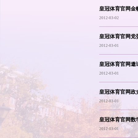
皇冠体育官网金
2012-03-02
皇冠体育官网党
2012-03-01
皇冠体育官网邀
2012-03-01
皇冠体育官网政
2012-03-01
皇冠体育官网数
2012-03-01