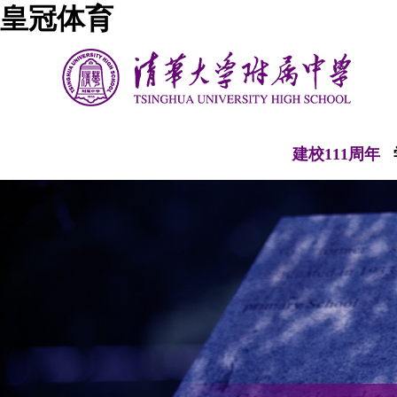
皇冠体育
建校111周年