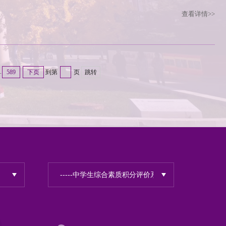
查看详情>>
.
589
下页
到第
页
跳转