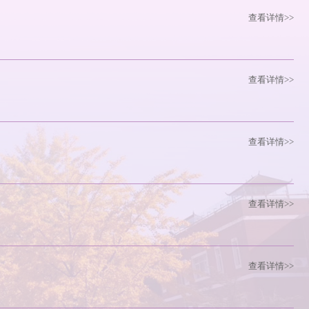
查看详情>>
查看详情>>
查看详情>>
查看详情>>
查看详情>>