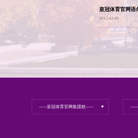
皇冠体育官网语
2012-03-01