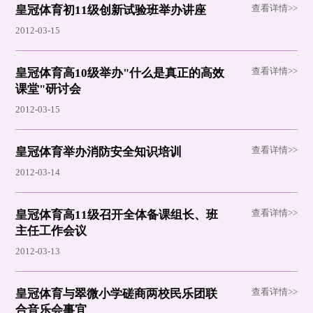
查看详情>>
皇冠体育初11级创新试验班举办讲座
2012-03-15
查看详情>>
皇冠体育高10级举办"什么是真正的高效
课堂"研讨会
2012-03-15
查看详情>>
皇冠体育举办消防安全知识培训
2012-03-14
查看详情>>
皇冠体育高11级召开全体备课组长、班
主任工作会议
2012-03-13
查看详情>>
皇冠体育与翠微小学磋商两校民乐团联
合音乐会事宜